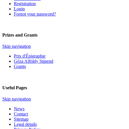
Registration
Login
Forgot your password?
Prizes and Grants
Skip navigation
Prix d'Épigraphie
Géza Alföldy Stipend
Grants
Useful Pages
Skip navigation
News
Contact
Sitemap
Legal details