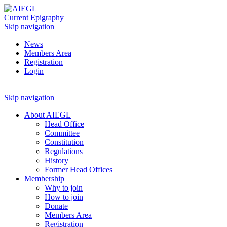
Current Epigraphy
Skip navigation
News
Members Area
Registration
Login
Skip navigation
About AIEGL
Head Office
Committee
Constitution
Regulations
History
Former Head Offices
Membership
Why to join
How to join
Donate
Members Area
Registration